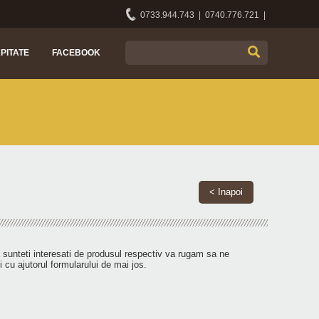
0733.944.743 | 0740.776.721 |
APITATE
FACEBOOK
< Inapoi
 sunteti interesati de produsul respectiv va rugam sa ne
i cu ajutorul formularului de mai jos.