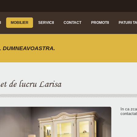
I
MOBILIER
SERVICII
CONTACT
PROMOTII
PATURI T
L DUMNEAVOASTRA.
et de lucru Larisa
In ca zca
contactat