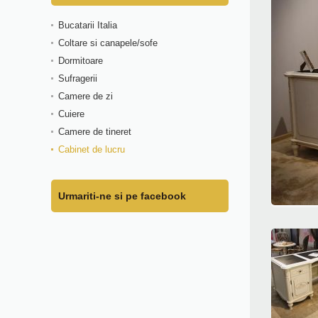
Bucatarii Italia
Coltare si canapele/sofe
Dormitoare
Sufragerii
Camere de zi
Cuiere
Camere de tineret
Cabinet de lucru
Urmariti-ne si pe facebook