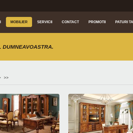
I
MOBILIER
SERVICII
CONTACT
PROMOTII
PATURI T
L DUMNEAVOASTRA.
>
>>