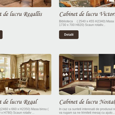
 de lucru Regallis
Cabinet de lucru Victor
Biblioteca ( 2540 x 455 H2340) Masa
1730 x 700 H820) Scaun rotativ...
Detalii
t de lucru Regal
Cabinet de lucru Nostal
(2460 x 660 x H2350) Masa birou (
In caz ca sunteti interesati de produsul 
x H780) Scaun rotativ ...
va rugam sa ne trimiteti mesaj cu ajuto...