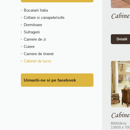
Bucatarii Italia
Cabinet
Coltare si canapele/sofe
.
Dormitoare
Sufragerii
Camere de zi
Detalii
Cuiere
Camere de tineret
Cabinet de lucru
Urmariti-ne si pe facebook
Cabine
Biblioteca 
13650 x 700 