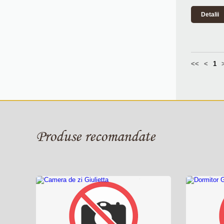
Detalii
<<
<
1
Produse recomandate