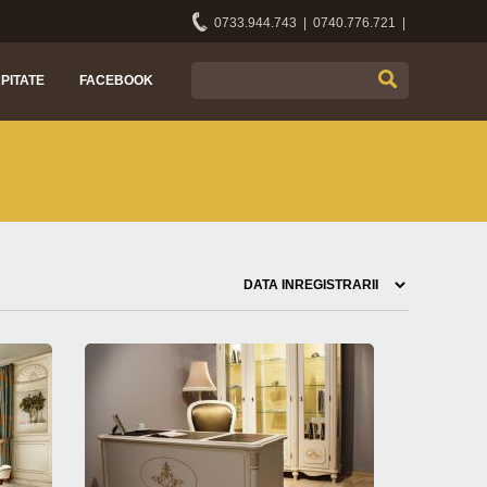
0733.944.743 | 0740.776.721 |
APITATE
FACEBOOK