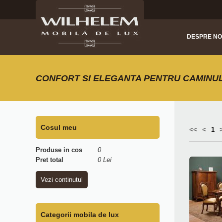
DESPRE NO
CONFORT SI ELEGANTA PENTRU CAMINU
Cosul meu
<<
<
1
Produse in cos
0
Pret total
0 Lei
Vezi continutul
Categorii mobila de lux